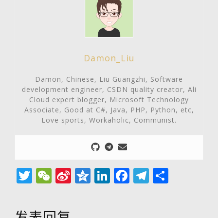
Damon_Liu
Damon, Chinese, Liu Guangzhi, Software
development engineer, CSDN quality creator, Ali
Cloud expert blogger, Microsoft Technology
Associate, Good at C#, Java, PHP, Python, etc,
Love sports, Workaholic, Communist.
Twitter
WeChat
Sina
Qzone
LinkedIn
Facebook
Telegra
分
Weibo
享
发表回复