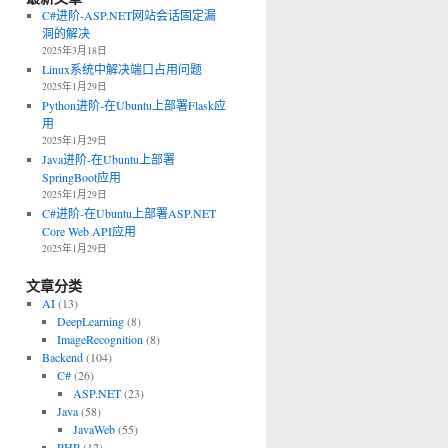
C#进阶-ASP.NET网站会话固定漏
洞的解决
2025年3月18日
Linux系统中解决端口占用问题
2025年1月29日
Python进阶-在Ubuntu上部署Flask应
用
2025年1月29日
Java进阶-在Ubuntu上部署
SpringBoot应用
2025年1月29日
C#进阶-在Ubuntu上部署ASP.NET
Core Web API应用
2025年1月29日
文章分类
AI
(13)
DeepLearning
(8)
ImageRecognition
(8)
Backend
(104)
C#
(26)
ASP.NET
(23)
Java
(58)
JavaWeb
(55)
PHP
(12)