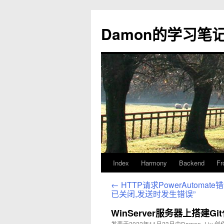
Damon的学习笔
Index
Harmony
Backend
Fr
跳
至
←
HTTP请求PowerAutomate
已关闭,发送时发生错误”
正
WinServer服务器上搭建Gi
文
发表于
2022年11月23日
由
Damon_Liu
创