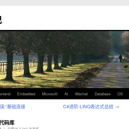
记
ontend
Embedded
Microsoft
AI
Wechat
Database
OS
错误:”基础连接
C#进阶-LINQ表达式总结
→
t代码库
作 | 已累计
7,719 次浏览