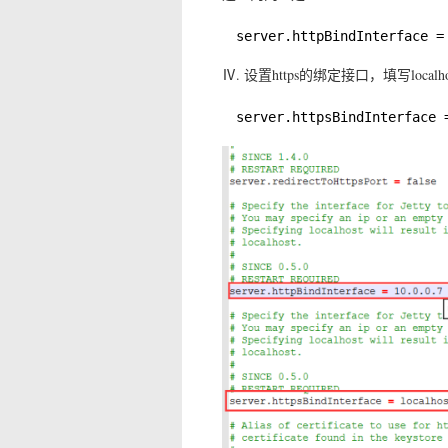
server.httpBindInterface =
Ⅳ. 设置https的绑定接口，填写localho
server.httpsBindInterface 