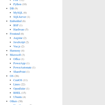
Python
(10)
DB
(9)
MySQL
(6)
SQLServer
(1)
Embedded
(6)
BSP
(1)
Hardware
(5)
Frontend
(6)
Angular
(2)
JavaScript
(2)
Vue.js
(2)
Harmony
(4)
Microsoft
(3)
Office
(1)
PowerApp
(1)
PowerAutomate
(1)
SharePoint
(1)
OS
(26)
CentOS
(11)
Linux
(22)
OpenEuler
(1)
RHEL
(15)
Ubuntu
(4)
Others
(38)