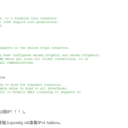
公网IP！！！)。
onfig /all查看IPv4 Address。