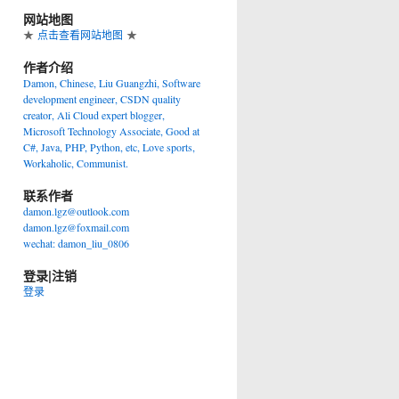
网站地图
★
点击查看网站地图
★
作者介绍
Damon, Chinese, Liu Guangzhi, Software
development engineer, CSDN quality
creator, Ali Cloud expert blogger,
Microsoft Technology Associate, Good at
C#, Java, PHP, Python, etc, Love sports,
Workaholic, Communist.
联系作者
damon.lgz@outlook.com
damon.lgz@foxmail.com
wechat: damon_liu_0806
登录|注销
登录