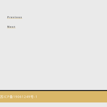
文
Previous
Previous
章
Post
Next
Next
导
Post
航
苏ICP备19061249号-1