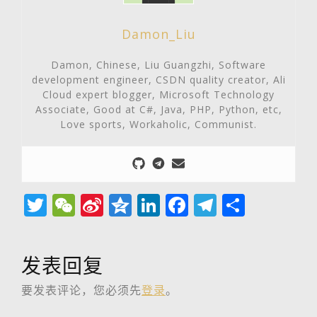
Damon_Liu
Damon, Chinese, Liu Guangzhi, Software
development engineer, CSDN quality creator, Ali
Cloud expert blogger, Microsoft Technology
Associate, Good at C#, Java, PHP, Python, etc,
Love sports, Workaholic, Communist.
Twitter
WeChat
Sina
Qzone
LinkedIn
Facebook
Telegra
分
Weibo
享
发表回复
要发表评论，您必须先
登录
。