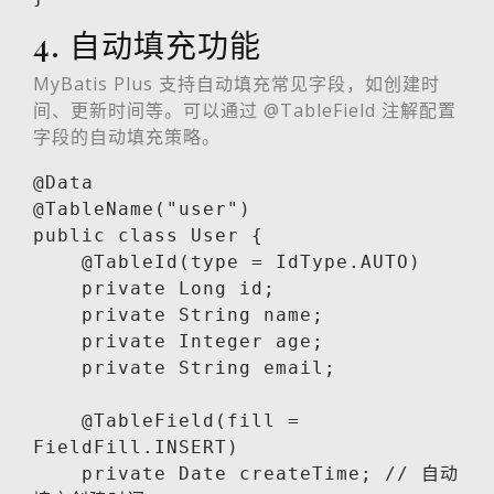
4. 自动填充功能
MyBatis Plus 支持自动填充常见字段，如创建时
间、更新时间等。可以通过 @TableField 注解配置
字段的自动填充策略。
@Data

@TableName("user")

public class User {

    @TableId(type = IdType.AUTO)

    private Long id;

    private String name;

    private Integer age;

    private String email;

    @TableField(fill = 
FieldFill.INSERT)

    private Date createTime; // 自动