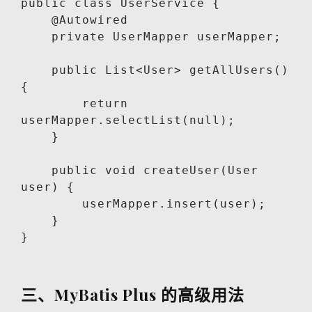
public class UserService {

    @Autowired

    private UserMapper userMapper;

    public List<User> getAllUsers() 
{

        return 
userMapper.selectList(null);

    }

    public void createUser(User 
user) {

        userMapper.insert(user);

    }

}
三、MyBatis Plus 的高级用法