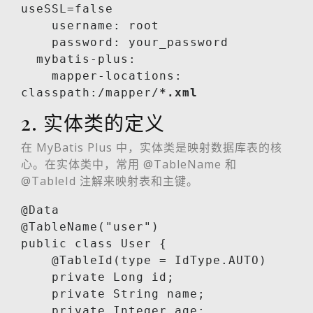
useSSL=false

    username: root

    password: your_password

  mybatis-plus:

    mapper-locations: 
classpath:/mapper/
*.xml
2. 实体类的定义
在 MyBatis Plus 中，实体类是映射数据库表的核
心。在实体类中，常用 @TableName 和
@TableId 注解来映射表和主键。
@Data

@TableName("user")

public class User {

    @TableId(type = IdType.AUTO)

    private Long id;

    private String name;

    private Integer age;
