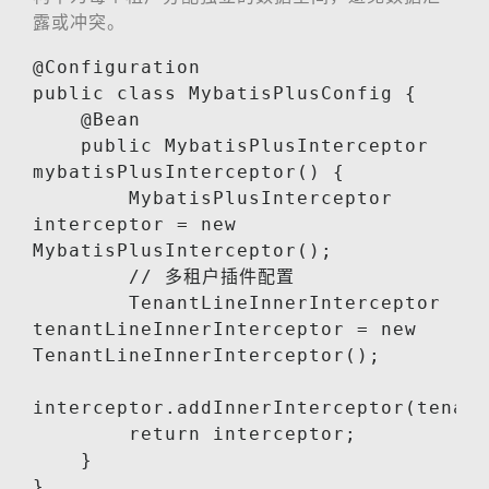
露或冲突。
@Configuration

public class MybatisPlusConfig {

    @Bean

    public MybatisPlusInterceptor 
mybatisPlusInterceptor() {

        MybatisPlusInterceptor 
interceptor = new 
MybatisPlusInterceptor();

        // 多租户插件配置

        TenantLineInnerInterceptor 
tenantLineInnerInterceptor = new 
TenantLineInnerInterceptor();

interceptor.addInnerInterceptor(tenant
        return interceptor;

    }

}