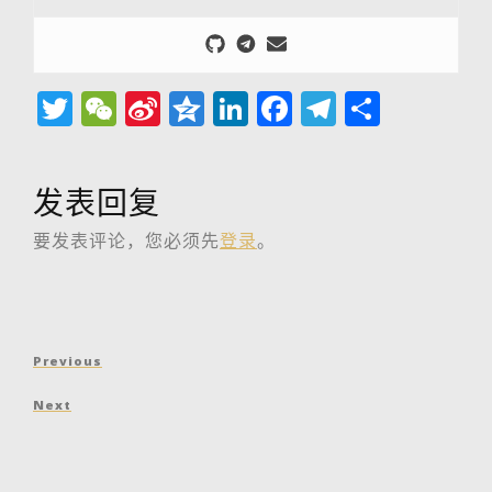
Twitter
WeChat
Sina
Qzone
LinkedIn
Facebook
Telegra
分
Weibo
享
发表回复
要发表评论，您必须先
登录
。
文
Previous
Previous
章
Post
Next
Next
导
Post
航