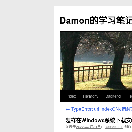
Damon的学习笔
Index
Harmony
Backend
Fr
跳
至
←
TypeError: url.indexOf报错
正
怎样在Windows系统下载安
发表于
2022年7月31日
由
Damon_Liu
创作
文