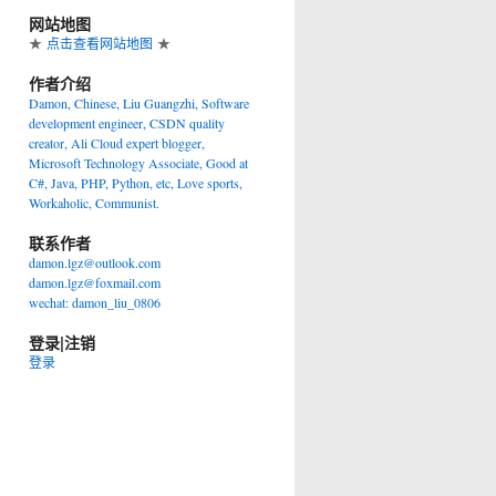
网站地图
★
点击查看网站地图
★
作者介绍
Damon, Chinese, Liu Guangzhi, Software
development engineer, CSDN quality
creator, Ali Cloud expert blogger,
Microsoft Technology Associate, Good at
C#, Java, PHP, Python, etc, Love sports,
Workaholic, Communist.
联系作者
damon.lgz@outlook.com
damon.lgz@foxmail.com
wechat: damon_liu_0806
登录|注销
登录