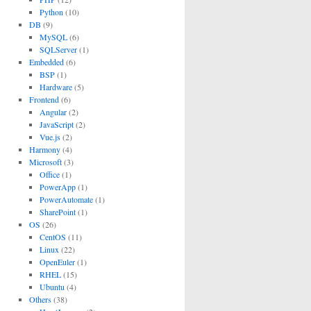
Python
(10)
DB
(9)
MySQL
(6)
SQLServer
(1)
Embedded
(6)
BSP
(1)
Hardware
(5)
Frontend
(6)
Angular
(2)
JavaScript
(2)
Vue.js
(2)
Harmony
(4)
Microsoft
(3)
Office
(1)
PowerApp
(1)
PowerAutomate
(1)
SharePoint
(1)
OS
(26)
CentOS
(11)
Linux
(22)
OpenEuler
(1)
RHEL
(15)
Ubuntu
(4)
Others
(38)