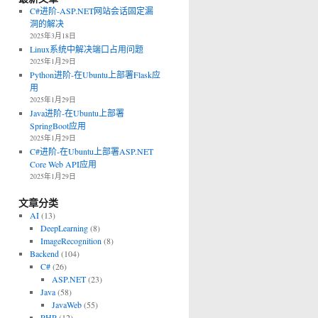
C#进阶-ASP.NET网站会话固定漏
洞的解决
2025年3月18日
Linux系统中解决端口占用问题
2025年1月29日
Python进阶-在Ubuntu上部署Flask应
用
2025年1月29日
Java进阶-在Ubuntu上部署
SpringBoot应用
2025年1月29日
C#进阶-在Ubuntu上部署ASP.NET
Core Web API应用
2025年1月29日
文章分类
AI
(13)
DeepLearning
(8)
ImageRecognition
(8)
Backend
(104)
C#
(26)
ASP.NET
(23)
Java
(58)
JavaWeb
(55)
PHP
(12)