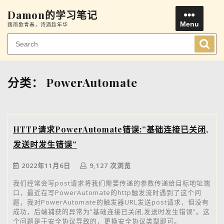
Skip
Damon的学习笔记
to
Menu
踏雨歌青春，诗酒趁年华
content
Men
分类：
PowerAutomate
HTTP请求PowerAutomate错误:”基础连接已关闭,
发送时发生错误”
2022年11月6日
9,127 次浏览
我们经常会写post请求将我们需要传递的参数传递给目标地址端
口，最近在写PowerAutomate的http触发流时遇到了这个问
题，我对PowerAutomate的触发器URL发送post请求，但没有
成功，后端捕获的异常为”基础连接已关闭,发送时发生错误”。这
个问题是于安全协议导致的，更换安全协议类型即可。