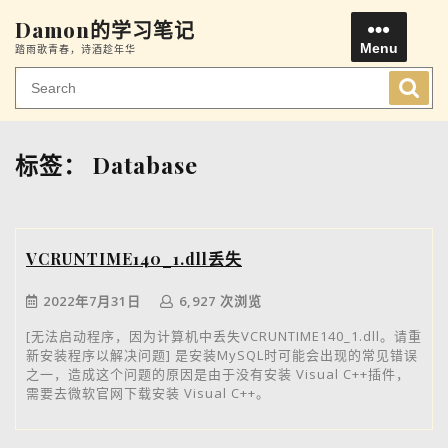
Skip
Damon的学习笔记
to
Menu
踏雨歌青春，诗酒趁年华
content
Men
标签：
Database
VCRUNTIME140_1.dll丢失
2022年7月31日
6,927 次浏览
[无法启动程序，因为计算机中丢失VCRUNTIME140_1.dll。请重
新安装程序以解决问题] 是安装MySQL时可能会出现的常见错误
之一，造成这个问题的原因是由于没有安装 Visual C++插件，
需要去微软官网下载安装 Visual C++。