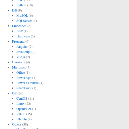
Python
(10)
DB
(9)
MySQL
(6)
SQLServer
(1)
Embedded
(6)
BSP
(1)
Hardware
(5)
Frontend
(6)
Angular
(2)
JavaScript
(2)
Vue.js
(2)
Harmony
(4)
Microsoft
(3)
Office
(1)
PowerApp
(1)
PowerAutomate
(1)
SharePoint
(1)
OS
(26)
CentOS
(11)
Linux
(22)
OpenEuler
(1)
RHEL
(15)
Ubuntu
(4)
Others
(38)