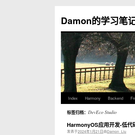
Damon的学习笔
Index
Harmony
Backend
Fr
跳
至
DevEco Studio
标签归档：
正
HarmonyOS应用开发-低
发表于
2024年1月21日
由
Damon_Liu
文