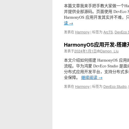
本篇文章我来手把手教大家做一个Ha
并提供全部源码。页面使用 DevEco
HarmonyOS 应用开发其实并
读
→
发表在
Harmony
|
标签为
ArcTS
,
DevEco S
HarmonyOS应用开发-搭
发表于
2024年1月1日
由
Damon_Liu
本文介绍如何搭建 HarmonyOS 应用
流程。华为鸿蒙 DevEco Stud
分布式应用开发平台，支持分布式多
全保障。
继续阅读
→
发表在
Harmony
|
标签为
DevEco Studio
,