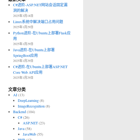
C#进阶-ASP.NET网站会话固定漏
洞的解决
2025年3月18日
Linux系统中解决端口占用问题
2025年1月29日
Python进阶-在Ubuntu上部署Flask应
用
2025年1月29日
Java进阶-在Ubuntu上部署
SpringBoot应用
2025年1月29日
C#进阶-在Ubuntu上部署ASP.NET
Core Web API应用
2025年1月29日
文章分类
AI
(13)
DeepLearning
(8)
ImageRecognition
(8)
Backend
(104)
C#
(26)
ASP.NET
(23)
Java
(58)
JavaWeb
(55)
PHP
(12)