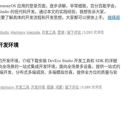
rmonyOS 应用的登录页面，逐步讲解，非常细致，百分百能学会，
 Studio 的低代码开发。通过本文的实践经验，我想告诉大家，
不难，只要了解具体的开发流程和开发思想，大家都可以很快上手。
继续阅
tudio
,
Harmony
,
lowcode
,
开发工具
,
登录
|
留下评论
|
3,263 次浏览
建开发环境
的开发环境，介绍下载安装 DevEco Studio 开发工具和 SDK 的详细
io 是面向全场景的一站式集成开发环境，面向全场景多设备，提供一站式的
端开发、分布式多端调测、多端模拟仿真，提供全方位的质量与安
Harmony
,
开发工具
,
开发环境
,
搭建
,
鸿蒙
|
留下评论
|
5,289 次浏览