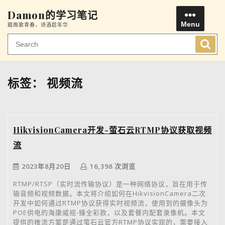
Skip
Damon的学习笔记
to
Menu
踏雨歌青春，诗酒趁年华
content
Men
标签：
视频流
HikvisionCamera开发-萤石云RTMP协议获取视频
流
2023年8月20日
16,398 次浏览
RTMP/RTSP（实时流传输协议）是一种网络协议，旨在用于传
输音频和视频数据。本文将介绍如何在HikvisionCamera二次
开发中如何通过RTMP协议获得实时视频流，使用到的摄像头为
POE供电的海康威视-臻全彩款，以及套餐内配套录像机。本文
提供的推流方案是通过萤石云官方RTMP协议实现的，需要接入